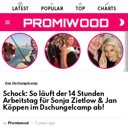
LATEST
POPULAR
TOP
CHARTS
S
S
Menu
LATEST
STORIES
Das Dschungelcamp
Schock: So läuft der 14 Stunden
Arbeitstag für Sonja Zietlow & Jan
Köppen im Dschungelcamp ab!
by
Promiwood
3 years ago