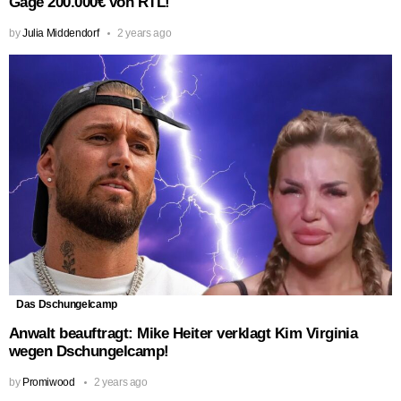
Gage 200.000€ von RTL!
by
Julia Middendorf
2 years ago
Das Dschungelcamp
Anwalt beauftragt: Mike Heiter verklagt Kim Virginia
wegen Dschungelcamp!
by
Promiwood
2 years ago