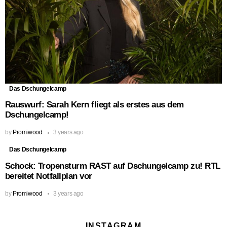
Das Dschungelcamp
Rauswurf: Sarah Kern fliegt als erstes aus dem
Dschungelcamp!
by
Promiwood
3 years ago
Das Dschungelcamp
Schock: Tropensturm RAST auf Dschungelcamp zu! RTL
bereitet Notfallplan vor
by
Promiwood
3 years ago
INSTAGRAM