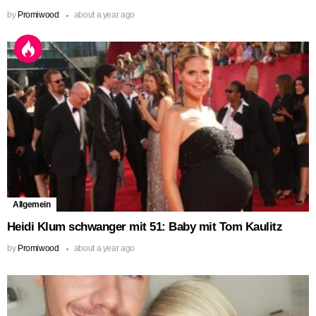
by
Promiwood
about a year ago
Allgemein
Heidi Klum schwanger mit 51: Baby mit Tom Kaulitz
by
Promiwood
about a year ago