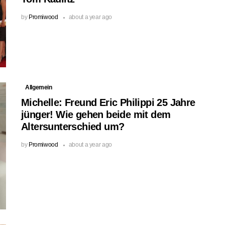
by
Promiwood
about a year ago
Allgemein
Michelle: Freund Eric Philippi 25 Jahre
jünger! Wie gehen beide mit dem
Altersunterschied um?
by
Promiwood
about a year ago