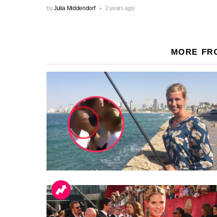
by
Julia Middendorf
2 years ago
MORE FR