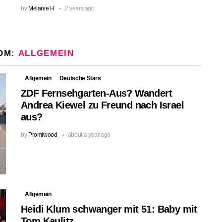
by
Melanie H
2 years ago
OM:
ALLGEMEIN
Allgemein
Deutsche Stars
ZDF Fernsehgarten-Aus? Wandert
Andrea Kiewel zu Freund nach Israel
aus?
by
Promiwood
about a year ago
Allgemein
Heidi Klum schwanger mit 51: Baby mit
Tom Kaulitz