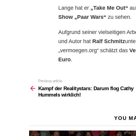
Lange hat er
„Take Me Out“
auf
Show „Paar Wars“
zu sehen.
Aufgrund seiner vielseitigen Ar
und Autor hat
Ralf Schmitz
unte
„vermoegen.org“ schätzt das
Ve
Euro
.
Previous article
See
more
Kampf der Realitystars: Darum flog Cathy
Hummels wirklich!
YOU MA