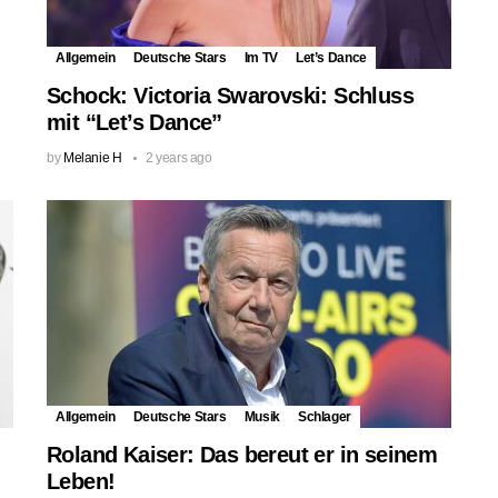
Allgemein
Deutsche Stars
Im TV
Let’s Dance
Schock: Victoria Swarovski: Schluss
mit “Let’s Dance”
by
Melanie H
2 years ago
Allgemein
Deutsche Stars
Musik
Schlager
Roland Kaiser: Das bereut er in seinem
Leben!