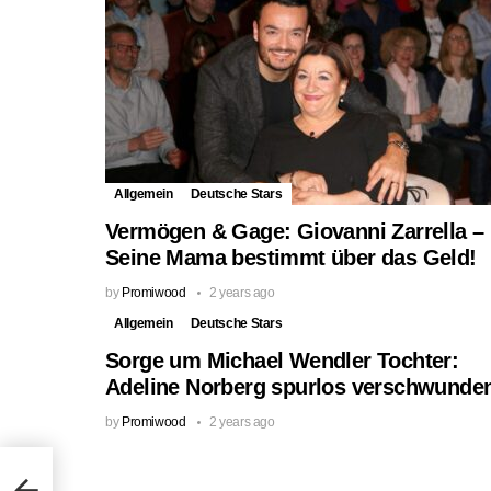
Allgemein
Deutsche Stars
Vermögen & Gage: Giovanni Zarrella –
Seine Mama bestimmt über das Geld!
by
Promiwood
2 years ago
Allgemein
Deutsche Stars
Sorge um Michael Wendler Tochter:
Adeline Norberg spurlos verschwunde
by
Promiwood
2 years ago
thy