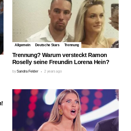
Allgemein
Deutsche Stars
Trennung
Trennung? Warum versteckt Ramon
Roselly seine Freundin Lorena Hein?
by
Sandra Felder
2 years ago
n!